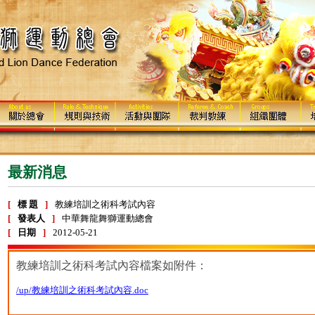
最新消息
[
標 題
]
教練培訓之術科考試內容
[
發表人
]
中華舞龍舞獅運動總會
[
日期
]
2012-05-21
教練培訓之術科考試內容檔案如附件：
/up/教練培訓之術科考試內容.doc